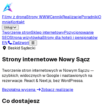
Filmy z drona
Strony WWW
Cennik
Realizacje
Poradniki
O
mnie
Kontakt
Usługi
Tworzenie stron
Sklep internetowy
Pozycjonowanie
SEO
Strona wizytówka
Strony dla hoteli i pensjonatów
EN
Zadzwoń
Beskid Sądecki
Strony internetowe
Nowy Sącz
Tworzenie stron internetowych w Nowym Sączu —
szybkich, widocznych w Google i nastawionych na
rezerwacje. React & Next.js, bez WordPressa.
Bezpłatna wycena
Zobacz realizacje
Co dostajesz