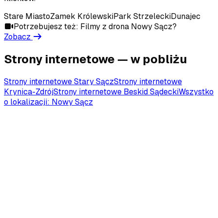
Stare Miasto
Zamek Królewski
Park Strzelecki
Dunajec
Potrzebujesz też:
Filmy z drona
Nowy Sącz
?
Zobacz
Strony internetowe
— w pobliżu
Strony internetowe
Stary Sącz
Strony internetowe
Krynica-Zdrój
Strony internetowe
Beskid Sądecki
Wszystko
o lokalizacji:
Nowy Sącz
Porozmawiajmy o Twoim projekcie
Napisz lub zadzwoń — przygotujemy bezpłatną wycenę
w 24 godziny i podpowiemy, jak najlepiej pokazać Twój
obiekt lub zbudować stronę.
+48 730 186 351
calise.aleksander@gmail.com
@norbertaleksander
Facebook