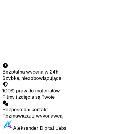
Park Dolny 14c, 34-460 Szczawnica
·
Beskid Sądecki ·
Pieniny · cała Polska
Imię i nazwisko
Telefon
E-mail
Obiekt / firma
Czego potrzebujesz?
Wyślij zapytanie
Bezpłatna wycena w 24h
Szybka, niezobowiązująca
100% praw do materiałów
Filmy i zdjęcia są Twoje
Bezpośredni kontakt
Rozmawiasz z wykonawcą
Aleksander Digital Labs