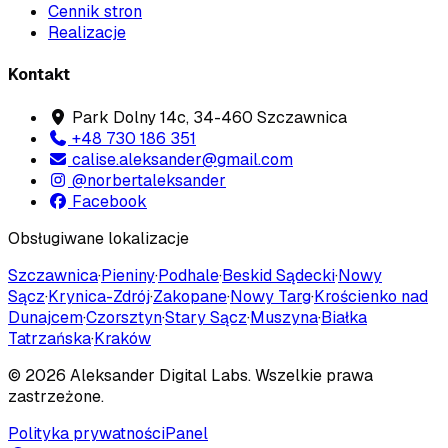
Cennik stron
Realizacje
Kontakt
Park Dolny 14c, 34-460 Szczawnica
+48 730 186 351
calise.aleksander@gmail.com
@norbertaleksander
Facebook
Obsługiwane lokalizacje
Szczawnica
·
Pieniny
·
Podhale
·
Beskid Sądecki
·
Nowy
Sącz
·
Krynica-Zdrój
·
Zakopane
·
Nowy Targ
·
Krościenko nad
Dunajcem
·
Czorsztyn
·
Stary Sącz
·
Muszyna
·
Białka
Tatrzańska
·
Kraków
©
2026
Aleksander Digital Labs
. Wszelkie prawa
zastrzeżone.
Polityka prywatności
Panel