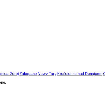
ynica-Zdrój
·
Zakopane
·
Nowy Targ
·
Krościenko nad Dunajcem
·
one.