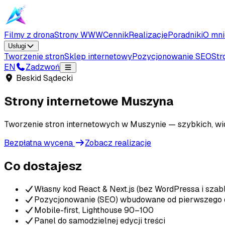
Filmy z drona
Strony WWW
Cennik
Realizacje
Poradniki
O mni
Usługi
Tworzenie stron
Sklep internetowy
Pozycjonowanie SEO
Str
EN
Zadzwoń
Beskid Sądecki
Strony internetowe
Muszyna
Tworzenie stron internetowych w Muszynie — szybkich, wid
Bezpłatna wycena
Zobacz realizacje
Co dostajesz
Własny kod React & Next.js (bez WordPressa i sza
Pozycjonowanie (SEO) wbudowane od pierwszego 
Mobile-first, Lighthouse 90–100
Panel do samodzielnej edycji treści