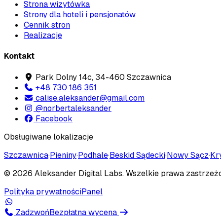
Strona wizytówka
Strony dla hoteli i pensjonatów
Cennik stron
Realizacje
Kontakt
Park Dolny 14c, 34-460 Szczawnica
+48 730 186 351
calise.aleksander@gmail.com
@norbertaleksander
Facebook
Obsługiwane lokalizacje
Szczawnica
·
Pieniny
·
Podhale
·
Beskid Sądecki
·
Nowy Sącz
·
Kr
©
2026
Aleksander Digital Labs
. Wszelkie prawa zastrzeż
Polityka prywatności
Panel
Zadzwoń
Bezpłatna wycena