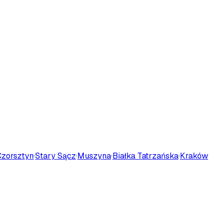
Czorsztyn
·
Stary Sącz
·
Muszyna
·
Białka Tatrzańska
·
Kraków