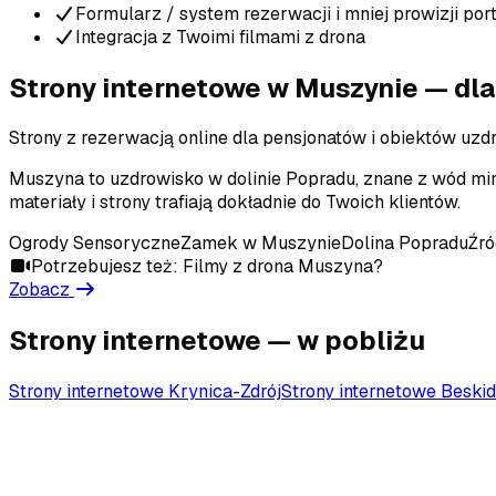
Formularz / system rezerwacji i mniej prowizji port
Integracja z Twoimi filmami z drona
Strony internetowe
w Muszynie
— dla
Strony z rezerwacją online dla pensjonatów i obiektów u
Muszyna to uzdrowisko w dolinie Popradu, znane z wód mi
materiały i strony trafiają dokładnie do Twoich klientów.
Ogrody Sensoryczne
Zamek w Muszynie
Dolina Popradu
Źró
Potrzebujesz też:
Filmy z drona
Muszyna
?
Zobacz
Strony internetowe
— w pobliżu
Strony internetowe
Krynica-Zdrój
Strony internetowe
Beskid
Porozmawiajmy o Twoim projekcie