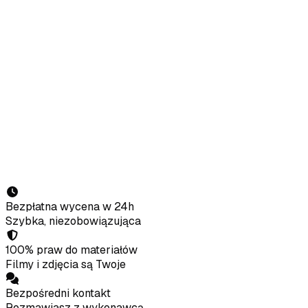
Napisz lub zadzwoń — przygotujemy bezpłatną wycenę w 24
+48 730 186 351
calise.aleksander@gmail.com
@nor
Park Dolny 14c, 34-460 Szczawnica
·
Beskid Sądecki · P
Imię i nazwisko
Telefon
E-mail
Obiekt / firma
Czego potrzebujesz?
Wyślij zapytanie
Bezpłatna wycena w 24h
Szybka, niezobowiązująca
100% praw do materiałów
Filmy i zdjęcia są Twoje
Bezpośredni kontakt
Rozmawiasz z wykonawcą