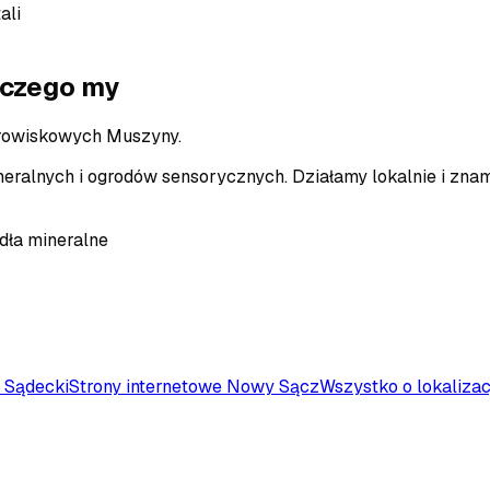
ali
czego my
zdrowiskowych Muszyny.
neralnych i ogrodów sensorycznych.
Działamy lokalnie i zna
dła mineralne
 Sądecki
Strony internetowe
Nowy Sącz
Wszystko o lokalizac