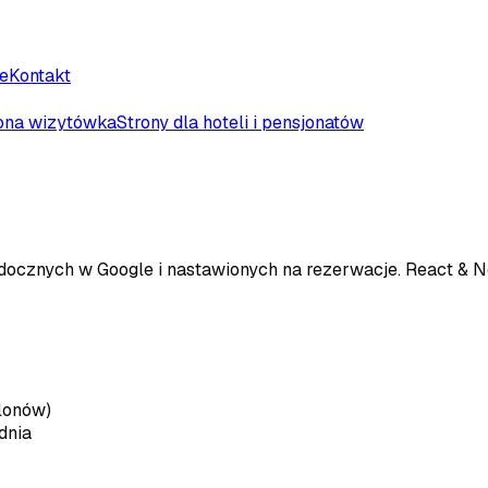
e
Kontakt
ona wizytówka
Strony dla hoteli i pensjonatów
ocznych w Google i nastawionych na rezerwacje. React & Ne
blonów)
dnia