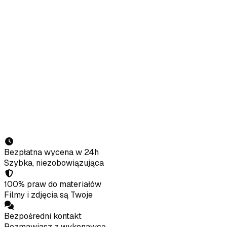
Napisz lub zadzwoń — przygotujemy bezpłatną wycenę w 24
+48 730 186 351
calise.aleksander@gmail.com
@nor
Park Dolny 14c, 34-460 Szczawnica
·
Beskid Sądecki · P
Imię i nazwisko
Telefon
E-mail
Obiekt / firma
Czego potrzebujesz?
Wyślij zapytanie
Bezpłatna wycena w 24h
Szybka, niezobowiązująca
100% praw do materiałów
Filmy i zdjęcia są Twoje
Bezpośredni kontakt
Rozmawiasz z wykonawcą