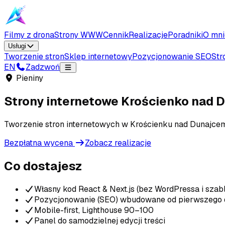
Filmy z drona
Strony WWW
Cennik
Realizacje
Poradniki
O mni
Usługi
Tworzenie stron
Sklep internetowy
Pozycjonowanie SEO
Str
EN
Zadzwoń
Pieniny
Strony internetowe
Krościenko nad 
Tworzenie stron internetowych w Krościenku nad Dunajcem 
Bezpłatna wycena
Zobacz realizacje
Co dostajesz
Własny kod React & Next.js (bez WordPressa i sza
Pozycjonowanie (SEO) wbudowane od pierwszego 
Mobile-first, Lighthouse 90–100
Panel do samodzielnej edycji treści