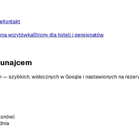
e
Kontakt
ona wizytówka
Strony dla hoteli i pensjonatów
Dunajcem
— szybkich, widocznych w Google i nastawionych na rezerwa
blonów)
dnia