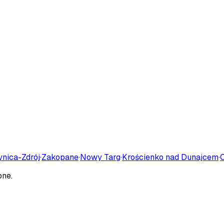
ynica-Zdrój
·
Zakopane
·
Nowy Targ
·
Krościenko nad Dunajcem
·
one.