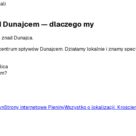
ali
d Dunajcem
— dlaczego my
h znad Dunajca.
 centrum spływów Dunajcem.
Działamy lokalnie i znamy spec
lica
em
?
yn
Strony internetowe
Pieniny
Wszystko o lokalizacji:
Kroście