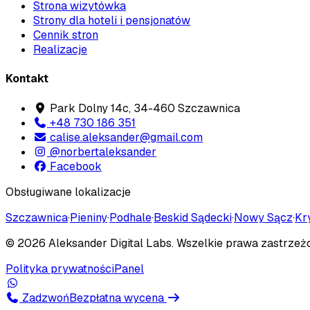
Strona wizytówka
Strony dla hoteli i pensjonatów
Cennik stron
Realizacje
Kontakt
Park Dolny 14c, 34-460 Szczawnica
+48 730 186 351
calise.aleksander@gmail.com
@norbertaleksander
Facebook
Obsługiwane lokalizacje
Szczawnica
·
Pieniny
·
Podhale
·
Beskid Sądecki
·
Nowy Sącz
·
Kr
©
2026
Aleksander Digital Labs
. Wszelkie prawa zastrzeż
Polityka prywatności
Panel
Zadzwoń
Bezpłatna wycena