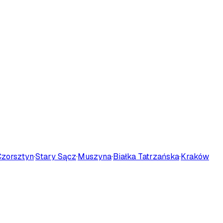
Czorsztyn
·
Stary Sącz
·
Muszyna
·
Białka Tatrzańska
·
Kraków