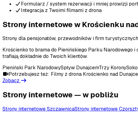
Formularz / system rezerwacji i mniej prowizji port
Integracja z Twoimi filmami z drona
Strony internetowe
w Krościenku na
Strony dla pensjonatów, przewodników i firm turystycznyc
Krościenko to brama do Pienińskiego Parku Narodowego i
trafiają dokładnie do Twoich klientów.
Pieniński Park Narodowy
Spływ Dunajcem
Trzy Korony
Soko
Potrzebujesz też:
Filmy z drona
Krościenko nad Dunajc
Zobacz
Strony internetowe
— w pobliżu
Strony internetowe
Szczawnica
Strony internetowe
Czorszt
Porozmawiajmy o Twoim projekcie